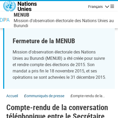
Aller au contenu principal
Français
Navigatio
MENUB
Mission d'observation électorale des Nations Unies au
Burundi
Fermeture de la MENUB
Mission d'observation électorale des Nations
Unies au Burundi (MENUB) a été créée pour suivre
et rendre compte des élections de 2015. Son
mandat a pris fin le 18 novembre 2015, et ses
opérations se sont achevées le 31 décembre 2015.
Accueil
Communiqués de presse
Compte-rendu de la
conversation
Compte-rendu de la conversation
téléphonique entre le
Secrétaire général et S.E.
téléphonique entre le Secrétaire
Nkosazana Dlamini